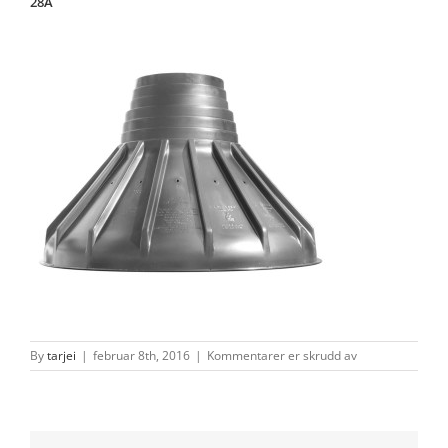
28A
for
By
tarjei
|
februar 8th, 2016
|
Kommentarer er skrudd av
28A