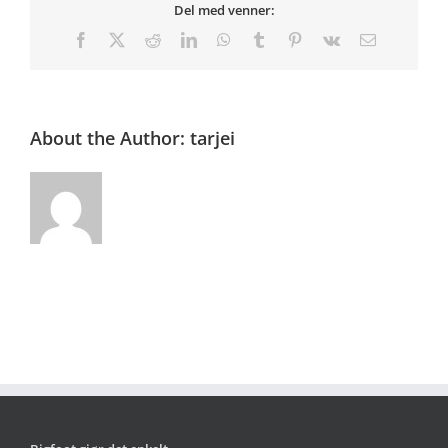
Del med venner:
Facebook
X
Reddit
LinkedIn
WhatsApp
Tumblr
Pinterest
Vk
E-
post
About the Author:
tarjei