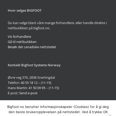
Hvor selges BIGFOOT
Du kan velge blant våre mange forhandlere, eller handle direkte i
nettbutikken på bigfoot.no.
Vis forhandlere
Gå til nettbutikken
Besøk det canadiske nettstedet
Kontakt Bigfoot Systems Norway
Øvre veg 570, 2838 Snertingdal
Telefon:
40 55 18 12 – (11-15)
Hans Martin: 41 50 09 95 – (11-15)
E-post:
Send e-post
Bigfoot.no benytter informasjonskapsler (Cookies) for å gi deg
Dette nettstedet benytter informasjonskapsler. Ved å fortsette å
den beste brukeropplevelsen på nettstedet. Ved å trykke OK
bruke nettstedet aksepterer du bruk av informasjonskapsler.